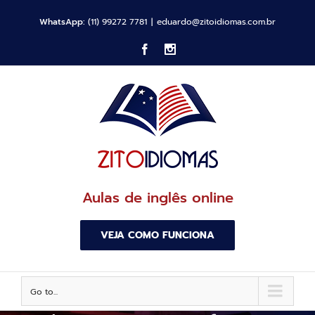
WhatsApp:
(11) 99272 7781
|
eduardo@zitoidiomas.com.br
Facebook
Instagram
Aulas de inglês online
VEJA COMO FUNCIONA
Go to...