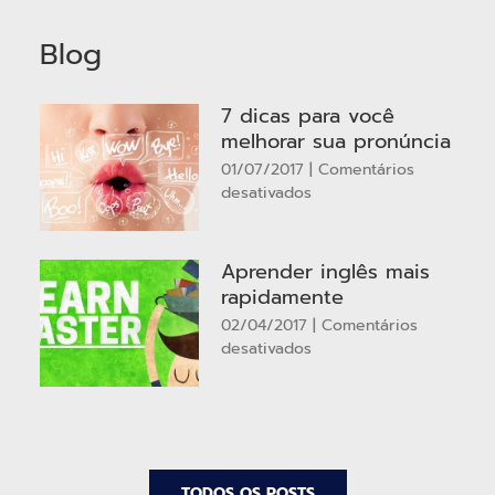
Blog
7 dicas para você
melhorar sua pronúncia
01/07/2017
|
Comentários
em
desativados
7
dicas
para
Aprender inglês mais
você
rapidamente
melhorar
02/04/2017
|
Comentários
sua
em
desativados
pronúncia
Aprender
inglês
mais
rapidamente
TODOS OS POSTS