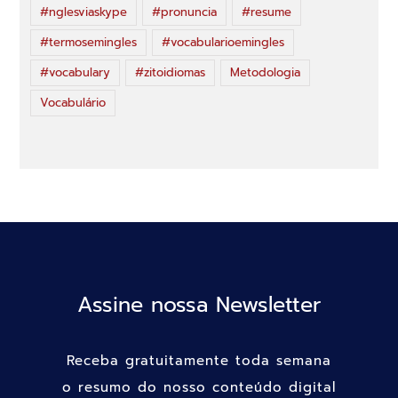
#nglesviaskype
#pronuncia
#resume
#termosemingles
#vocabularioemingles
#vocabulary
#zitoidiomas
Metodologia
Vocabulário
Assine nossa Newsletter
Receba gratuitamente toda semana
o resumo do nosso conteúdo digital