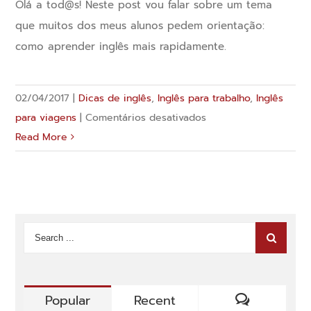
Olá a tod@s! Neste post vou falar sobre um tema
que muitos dos meus alunos pedem orientação:
como aprender inglês mais rapidamente.
02/04/2017
|
Dicas de inglês
,
Inglês para trabalho
,
Inglês
em
para viagens
|
Comentários desativados
Aprender
Read More
inglês
mais
rapidamente
Popular
Recent