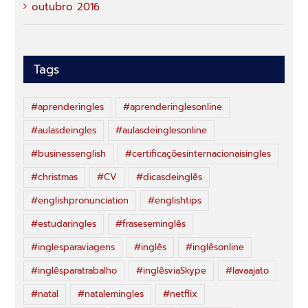
outubro 2016
Tags
#aprenderingles
#aprenderinglesonline
#aulasdeingles
#aulasdeinglesonline
#businessenglish
#certificaçõesinternacionaisingles
#christmas
#CV
#dicasdeinglês
#englishpronunciation
#englishtips
#estudaringles
#fraseseminglês
#inglesparaviagens
#inglês
#inglêsonline
#inglêsparatrabalho
#inglêsviaSkype
#lavaajato
#natal
#natalemingles
#netflix