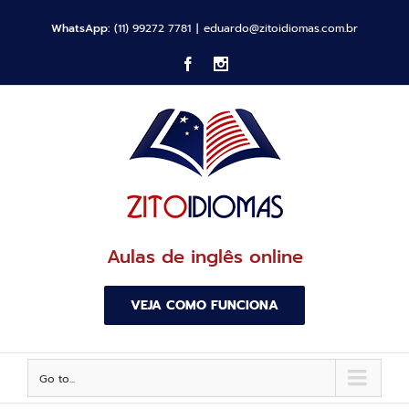
WhatsApp:
(11) 99272 7781
|
eduardo@zitoidiomas.com.br
Facebook
Instagram
Aulas de inglês online
VEJA COMO FUNCIONA
Go to...