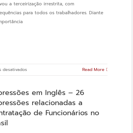
vou a terceirização irrestrita, com
equências para todos os trabalhadores. Diante
mportância
em
s desativados
Read More
20
expressões
pressões em Inglês – 26
em
pressões relacionadas a
inglês
ntratação de Funcionários no
sobre
o
sil
projeto