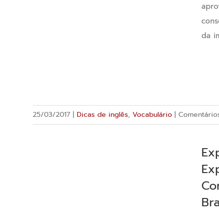
apro
cons
da i
25/03/2017
|
Dicas de inglês
,
Vocabulário
|
Comentário
Ex
Ex
Co
Bra