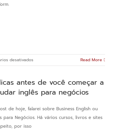
form.
em
rios desativados
Read More
15
expressões
dicas antes de você começar a
de
tudar inglês para negócios
inglês
para
viagem
ost de hoje, falarei sobre Business English ou
ês para Negócios. Há vários cursos, livros e sites
speito, por isso