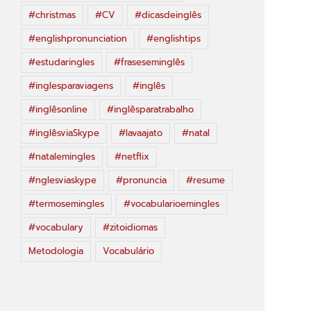
#christmas
#CV
#dicasdeinglês
#englishpronunciation
#englishtips
#estudaringles
#fraseseminglês
#inglesparaviagens
#inglês
#inglêsonline
#inglêsparatrabalho
#inglêsviaSkype
#lavaajato
#natal
#natalemingles
#netflix
#nglesviaskype
#pronuncia
#resume
#termosemingles
#vocabularioemingles
#vocabulary
#zitoidiomas
Metodologia
Vocabulário