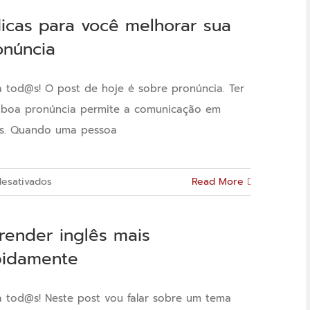
dicas para você melhorar sua
onúncia
a tod@s! O post de hoje é sobre pronúncia. Ter
boa pronúncia permite a comunicação em
ês. Quando uma pessoa
em
esativados
Read More
7
dicas
render inglês mais
para
pidamente
você
melhorar
sua
a tod@s! Neste post vou falar sobre um tema