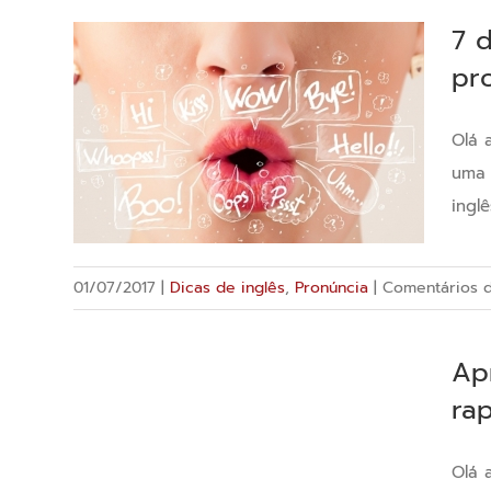
7 
pr
Olá 
uma 
ingl
01/07/2017
|
Dicas de inglês
,
Pronúncia
|
Comentários d
Ap
ra
Olá 