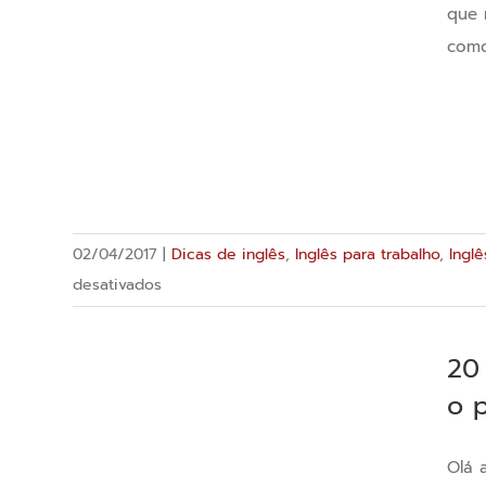
que 
como
02/04/2017
|
Dicas de inglês
,
Inglês para trabalho
,
Ingl
em
desativados
Aprender
inglês
20
mais
o p
rapidamente
Olá 