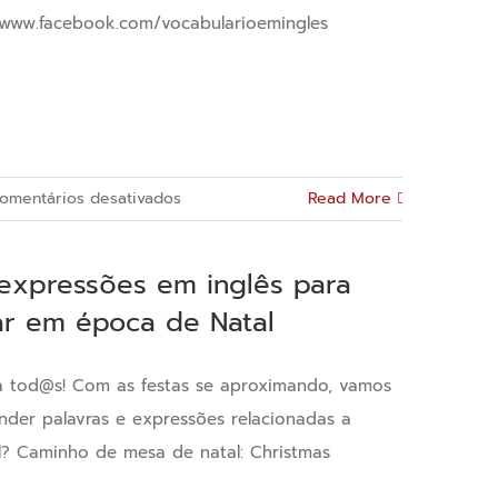
: www.facebook.com/vocabularioemingles
em
omentários desativados
Read More
Grupo
Vocabulário
 expressões em inglês para
em
ar em época de Natal
Inglês:
6
dicas
a tod@s! Com as festas se aproximando, vamos
para
nder palavras e expressões relacionadas a
você
l? Caminho de mesa de natal: Christmas
desenvolver