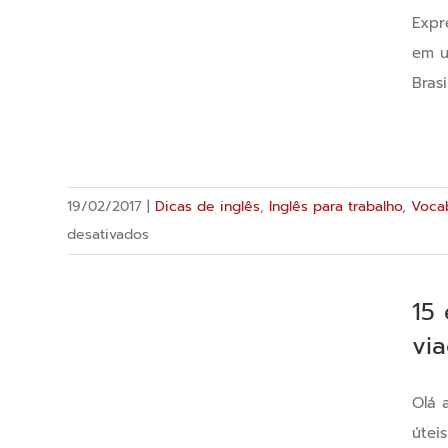
Expr
em u
Bras
19/02/2017
|
Dicas de inglês
,
Inglês para trabalho
,
Voca
em
desativados
Expressões
em
15
Inglês
vi
–
26
Expressões
Olá 
relacionadas
úteis