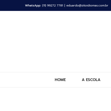
WhatsApp:
(11) 99272 7781
|
eduardo@zitoidiomas.com.br
HOME
A ESCOLA