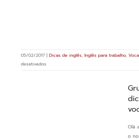
05/02/2017
|
Dicas de inglês
,
Inglês para trabalho
,
Voca
em
desativados
4
dicas
Gr
antes
di
de
vo
você
começar
a
Olá 
estudar
o no