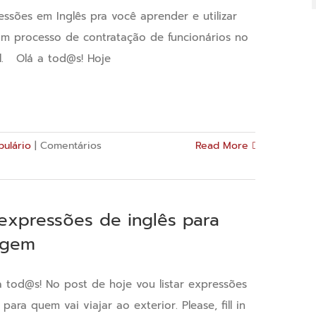
da
essões em Inglês pra você aprender e utilizar
terceirização
m processo de contratação de funcionários no
il. Olá a tod@s! Hoje
bulário
|
Comentários
Read More
 expressões de inglês para
agem
a tod@s! No post de hoje vou listar expressões
 para quem vai viajar ao exterior. Please, fill in