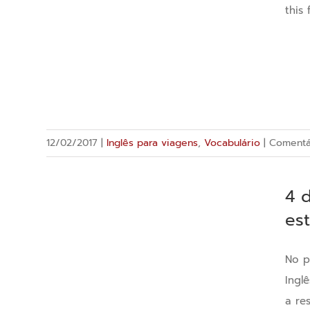
a
this 
Contratação
de
Funcionários
no
Brasil
12/02/2017
|
Inglês para viagens
,
Vocabulário
|
Comentá
4 
es
No p
Ingl
a re